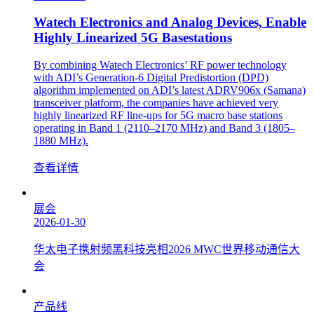
Watech Electronics and Analog Devices, Enable
Highly Linearized 5G Basestations
By combining Watech Electronics’ RF power technology
with ADI’s Generation-6 Digital Predistortion (DPD)
algorithm implemented on ADI’s latest ADRV906x (Samana)
transceiver platform, the companies have achieved very
highly linearized RF line-ups for 5G macro base stations
operating in Band 1 (2110–2170 MHz) and Band 3 (1805–
1880 MHz).
查看详情
展会
2026-01-30
华太电子携射频黑科技亮相2026 MWC世界移动通信大
会
产品线